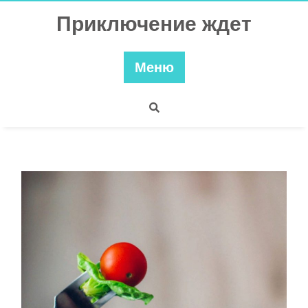
Перейти
Приключение ждет
к
содержимому
Меню