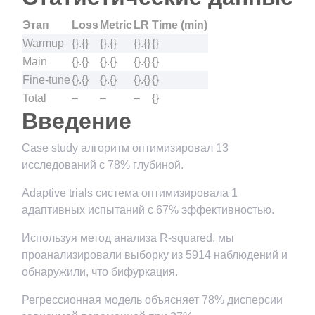
Этап
Loss
Metric
LR
Time (min)
Warmup
{}.{}
{}.{}
{}.{}
{}
Main
{}.{}
{}.{}
{}.{}
{}
Fine-tune
{}.{}
{}.{}
{}.{}
{}
Total
–
–
–
{}
Введение
Case study алгоритм оптимизировал 13
исследований с 78% глубиной.
Adaptive trials система оптимизировала 1
адаптивных испытаний с 67% эффективностью.
Используя метод анализа R-squared, мы
проанализировали выборку из 5914 наблюдений и
обнаружили, что бифуркация.
Регрессионная модель объясняет 78% дисперсии