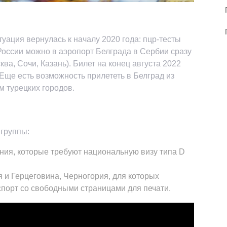
туация вернулась к началу 2020 года: пцр-тесты
оссии можно в аэропорт Белграда в Сербии сразу
ква, Сочи, Казань). Билет на конец августа 2022
 Еще есть возможность прилететь в Белград из
м турецких городов.
 группы:
ния, которые требуют национальную визу типа D
 и Герцеговина, Черногория, для которых
порт со свободными страницами для печати.