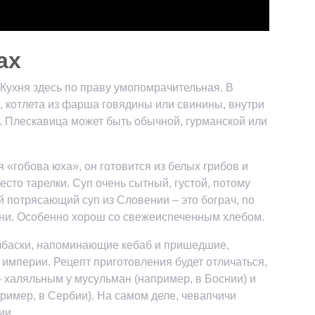
ах
 Кухня здесь по праву умопомрачительная. В
, котлета из фарша говядины или свинины, внутри
ц. Плескавица может быть обычной, гурманской или
«гобова юха», он готовится из белых грибов и
есто тарелки. Суп очень сытный, густой, потому
й потрясающий суп из Словении – это бограч, по
хни. Особенно хорош со свежеиспеченным хлебом.
лбаски, напоминающие кебаб и пришедшие,
 империи. Рецепт приготовления будет отличаться,
 халяльным у мусульман (например, в Боснии) и
имер, в Сербии). На самом деле, чевапчичи
ии.