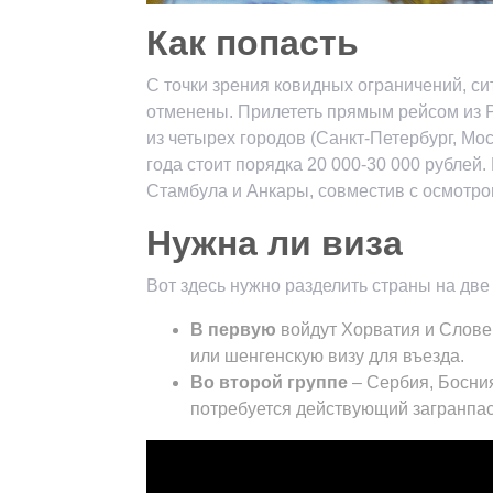
Как попасть
С точки зрения ковидных ограничений, си
отменены. Прилететь прямым рейсом из Р
из четырех городов (Санкт-Петербург, Мос
года стоит порядка 20 000-30 000 рублей.
Стамбула и Анкары, совместив с осмотро
Нужна ли виза
Вот здесь нужно разделить страны на две
В первую
войдут Хорватия и Слове
или шенгенскую визу для въезда.
Во второй группе
– Сербия, Босния
потребуется действующий загранпас