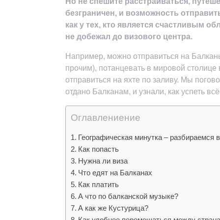
Но не спешите расстраиваться, путеш
безграничен, и возможность отправит
как у тех, кто является счастливым об
не добежал до визового центра.
Например, можно отправиться на Балканы:
прочим), потанцевать в мировой столице в
отправиться на яхте по заливу. Мы погов
отдано Балканам, и узнали, как успеть вс
Оглавлениение
Географическая минутка – разбираемся в
Как попасть
Нужна ли виза
Что едят на Балканах
Как платить
А что по балканской музыке?
А как же Кустурица?
Как удобнее перемещаться между стран