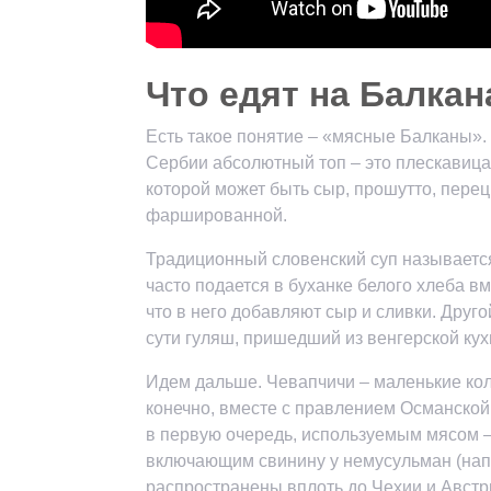
Что едят на Балкан
Есть такое понятие – «мясные Балканы».
Сербии абсолютный топ – это плескавица
которой может быть сыр, прошутто, пере
фаршированной.
Традиционный словенский суп называется 
часто подается в буханке белого хлеба вм
что в него добавляют сыр и сливки. Друго
сути гуляш, пришедший из венгерской ку
Идем дальше. Чевапчичи – маленькие ко
конечно, вместе с правлением Османской
в первую очередь, используемым мясом –
включающим свинину у немусульман (напр
распространены вплоть до Чехии и Австр