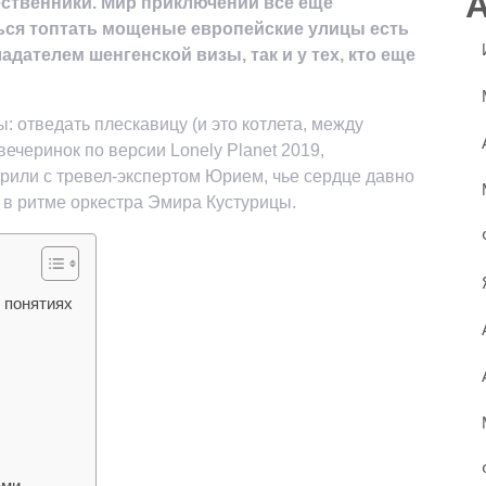
ественники. Мир приключений все еще
ься топтать мощеные европейские улицы есть
ладателем шенгенской визы, так и у тех, кто еще
 отведать плескавицу (и это котлета, между
ечеринок по версии Lonely Planet 2019,
орили с тревел-экспертом Юрием, чье сердце давно
ё в ритме оркестра Эмира Кустурицы.
 понятиях
ами