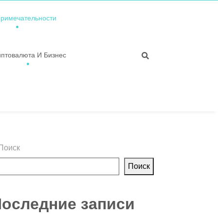
примечательности
иптовалюта И Бизнес
Поиск
Поиск
оследние записи