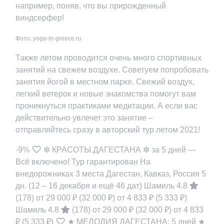
например, поняв, что вы прирожденный
виндсерфер!
Фото: yoga-in-greece.ru
Также летом проводится очень много спортивных
занятий на свежем воздухе. Советуем попробовать
занятия йогой в местном парке. Свежий воздух,
легкий ветерок и новые знакомства помогут вам
проникнуться практиками медитации. А если вас
действительно увлечет это занятие –
отправляйтесь сразу в авторский тур летом 2021!
-9%
✼ КРАСОТЫ ДАГЕСТАНА ✼ за 5 дней —
Всё включено! Тур гарантирован На
внедорожниках 3 места Дагестан, Кавказ, Россия
5
дн.
(12 – 16 декабря и ещё 46 дат)
Шамиль 4.8
(178)
от 29 000 ₽
(32 000 ₽)
от 4 833 ₽
(5 333 ₽)
Шамиль 4.8
(178)
от 29 000 ₽
(32 000 ₽)
от 4 833
₽
(5 333 ₽)
★ МЕЛОДИЯ ДАГЕСТАНА: 5 дней ★