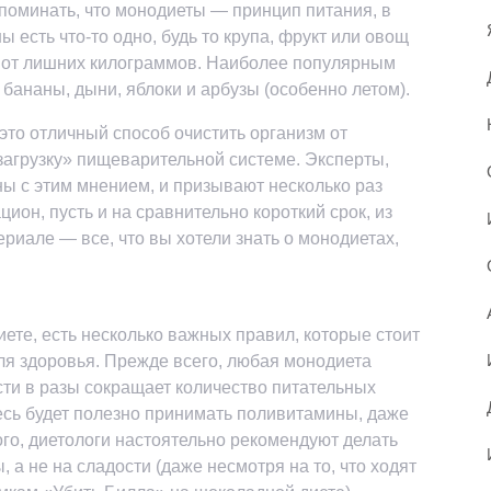
апоминать, что монодиеты — принцип питания, в
 есть что-то одно, будь то крупа, фрукт или овощ
 от лишних килограммов. Наиболее популярным
бананы, дыни, яблоки и арбузы (особенно летом).
 это отличный способ очистить организм от
загрузку» пищеварительной системе. Эксперты,
ны с этим мнением, и призывают несколько раз
ион, пусть и на сравнительно короткий срок, из
ериале — все, что вы хотели знать о монодиетах,
ете, есть несколько важных правил, которые стоит
ля здоровья. Прежде всего, любая монодиета
ти в разы сокращает количество питательных
сь будет полезно принимать поливитамины, даже
того, диетологи настоятельно рекомендуют делать
 а не на сладости (даже несмотря на то, что ходят