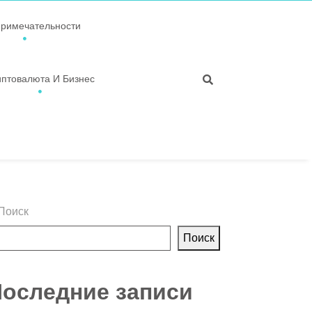
примечательности
иптовалюта И Бизнес
Поиск
Поиск
оследние записи