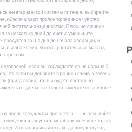
емкам «Убить Билла» на шоколадной диете).
лись вегетарианской системы питания, выбирайте
не, обеспечивают пролонгированное чувство
личной питательной ценностью. Плюс, не лишним
я за несколько дней до диеты: уменьшите
продуктов за 3-4 дня до начала операции, и
ы (льняное семя, лосось, растительные масла),
о стрессом.
 безопасной, если вы соблюдаете ее не больше 5
ся, что если вы добавите в рацион свежую зелень
ели (при условии, что вы будете постоянно
ажетесь от диеты, как только заметите негативные
азу после того, как вы проснетесь — не забывайте
с очищения и запустить метаболизм. Ешьте то, что
голод. И останавливайтесь, когда почувствуете,