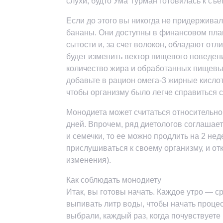
слухи, будто Ума Турман готовилась к съ
Если до этого вы никогда не придержива
бананы. Они доступны в финансовом пла
сытости и, за счет волокон, обладают от
будет изменить вектор пищевого поведени
количество жира и обработанных пищевых 
добавьте в рацион омега-3 жирные кислот
чтобы организму было легче справиться с
Монодиета может считаться относительно
дней. Впрочем, ряд диетологов соглашает
и семечки, то ее можно продлить на 2 нед
прислушиваться к своему организму, и отк
изменения).
Как соблюдать монодиету
Итак, вы готовы начать. Каждое утро — ср
выпивать литр воды, чтобы начать процес
выбрали, каждый раз, когда почувствуете 