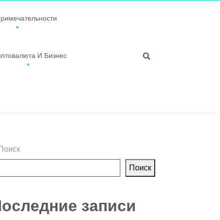
примечательности
иптовалюта И Бизнес
Поиск
Поиск
оследние записи