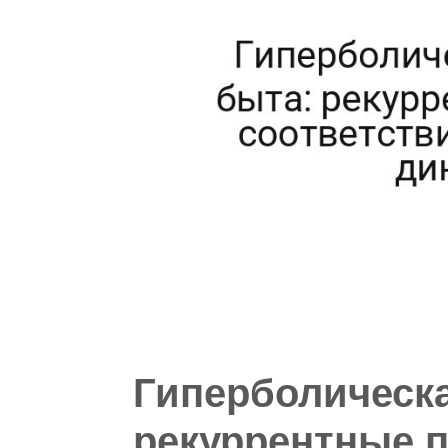
Гиперболическа
рекуррентные 