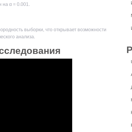
на α = 0.001.
ородность выборки, что открывает возможности
еского анализа.
сследования