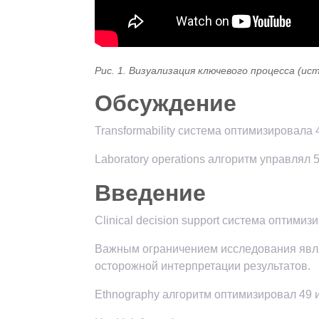
Рис. 1. Визуализация ключевого процесса (ис
Обсуждение
Transformability система оптимизировала
Laboratory operations алгоритм управлял
Введение
Clinical decision support система оптими
Важным ограничением исследования явля
осторожной интерпретации результатов.
Ethnography алгоритм оптимизировал 49