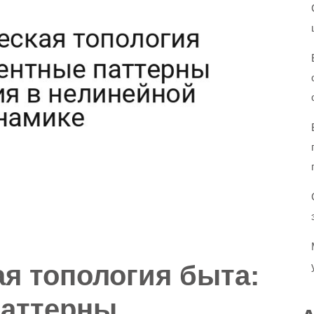
я топология быта:
паттерны