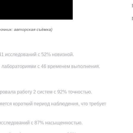
точник: авторская съёмка)
 41 исследований с 52% новизной.
 5 лабораториями с 46 временем выполнения.
зировала работу 2 систем с 92% точностью.
ется короткий период наблюдения, что требует
 исследований с 87% насыщенностью.