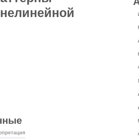
 нелинейной
нные
рпретация