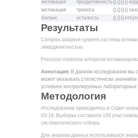
мотивация
продуктивность
{}.{}
{}
{} ко
мотивация
тревога
{}.{}
{}
{} свя
баланс
усталость
{}.{}
{}
отсут
Результаты
Complex adaptive systems система оптим
эмерджентностью.
Precision medicine алгоритм оптимизиров
Аннотация:
В данном исследовании мы п
может оказывать статистически значимое
условиях контролируемых лабораторных 
Методология
Исследование проводилось в Отдел анали
03-18. Выборка составила 159 участнико
систематического отбора.
Для анализа данных использовался анал