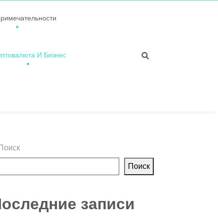
примечательности
иптовалюта И Бизнес
Поиск
Поиск
оследние записи