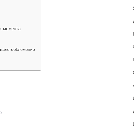
ых момента
 налогообложение
ю