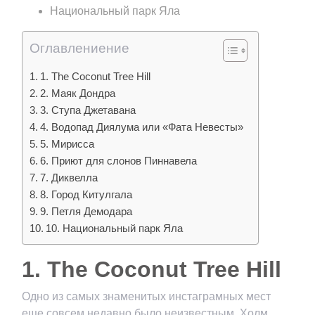
Национальный парк Яла
Оглавлениение
1. The Coconut Tree Hill
2. Маяк Дондра
3. Ступа Джетавана
4. Водопад Диялума или «Фата Невесты»
5. Мирисса
6. Приют для слонов Пиннавела
7. Диквелла
8. Город Китулгала
9. Петля Демодара
10. Национальный парк Яла
1. The Coconut Tree Hill
Одно из самых знаменитых инстаграмных мест
еще совсем недавно было неизвестным. Холм