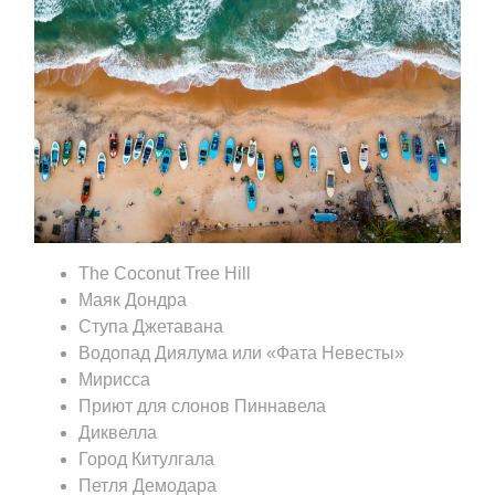
The Coconut Tree Hill
Маяк Дондра
Ступа Джетавана
Водопад Диялума или «Фата Невесты»
Мирисса
Приют для слонов Пиннавела
Диквелла
Город Китулгала
Петля Демодара