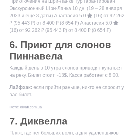
Приключения на Шри-Ланке Тур гарантирован
Экскурсионный Шри-Ланка
10 дн.
(19 – 28 января
2023 и ещё 3 даты)
Анастасия 5.0
(16)
от 92 262
₽
(95 443 ₽)
от 8 400 ₽
(8 654 ₽)
Анастасия 5.0
(16)
от 92 262 ₽
(95 443 ₽)
от 8 400 ₽
(8 654 ₽)
6. Приют для слонов
Пиннавела
Каждый день в 10 утра слонов приводят купаться
на реку. Билет стоит ~13$. Касса работает с 8:00.
Лайфхак:
если прийти раньше, никто не спросит у
вас билет.
Фото: olyati.com.ua
7. Диквелла
Пляж, где нет больших волн, а для удаленщиков