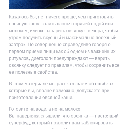
Казалось бы, нет ничего проще, чем приготовить
овсяную кашу: залить хлопья горячей водой или
молоком, или же запарить овсянку с вечера, чтобы
утром получить вкусный и максимально полезный
завтрак. Но совершенно справедливо говоря о
первом приеме пищи как об одном из важнейших
ритуалов, диетологи предупреждают — варить
овсянку следует по правилам, чтобы сохранить все
ее полезные свойства.
В этом материале мы рассказываем об ошибках,
которые вы, вполне возможно, допускаете при
приготовлении овсяной каши.
Готовите на воде, а не на молоке
Вы наверняка слышали, что овсянка — настоящий
суперфуд, который позволит вам заблокировать