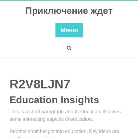
Перейти
Приключение ждет
к
содержимому
Меню
R2V8LJN7
Education Insights
This is a short paragraph about education. It covers
some interesting aspects of education.
Another short insight into education. Key ideas are