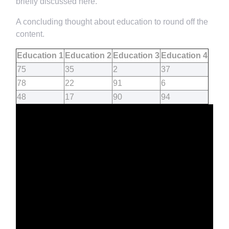
briefly discussed here.
A concluding thought about education to round off the
content.
Education 1
Education 2
Education 3
Education 4
75
35
2
37
78
22
91
6
48
17
90
94