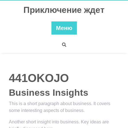
Перейти
Приключение ждет
к
содержимому
Меню
441OKOJO
Business Insights
This is a short paragraph about business. It covers
some interesting aspects of business.
Another short insight into business. Key ideas are