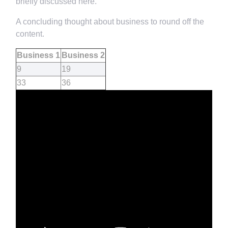
briefly discussed here.
A concluding thought about business to round off the
content.
Business 1
Business 2
9
19
33
36