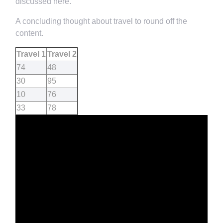
discussed here.
A concluding thought about travel to round off the
content.
Travel 1
Travel 2
74
48
30
95
10
76
33
78