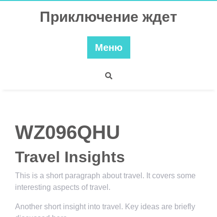
Перейти
Приключение ждет
к
содержимому
Меню
WZ096QHU
Travel Insights
This is a short paragraph about travel. It covers some
interesting aspects of travel.
Another short insight into travel. Key ideas are briefly