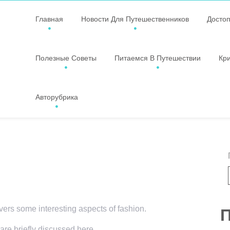
Главная
Новости Для Путешественников
Досто
Полезные Советы
Питаемся В Путешествии
Кр
Авторубрика
overs some interesting aspects of fashion.
П
 are briefly discussed here.