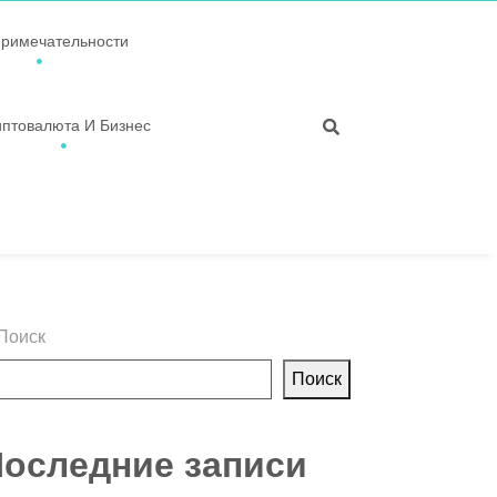
примечательности
иптовалюта И Бизнес
Поиск
Поиск
оследние записи