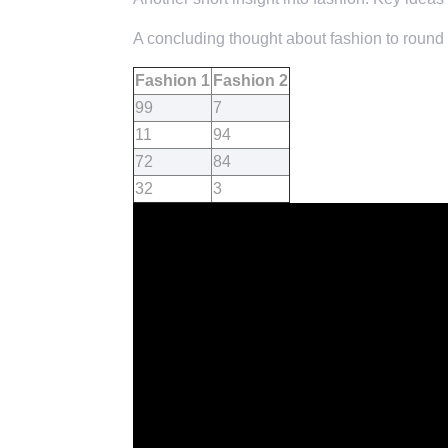
A concluding thought about fashion to round o
Fashion 1
Fashion 2
99
7
11
94
72
84
32
3