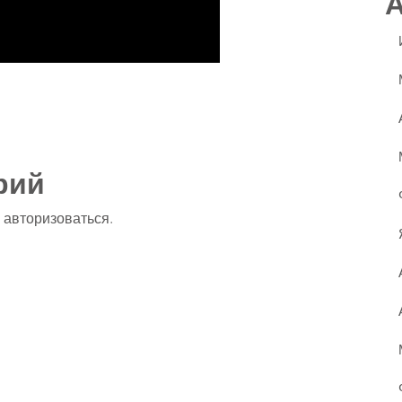
ssniki
авить
рий
о
авторизоваться
.