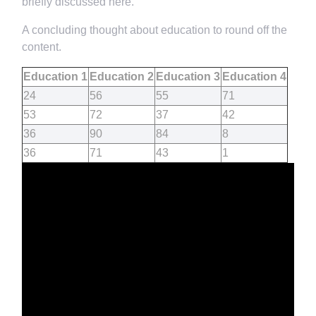
briefly discussed here.
A concluding thought about education to round off the
content.
Education 1
Education 2
Education 3
Education 4
24
56
55
71
53
72
37
42
36
90
84
8
36
71
43
1