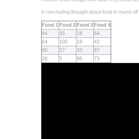
A concluding thought about food to round off 
Food 1
Food 2
Food 3
Food 4
84
55
18
64
64
100
19
42
80
27
33
87
26
5
86
73