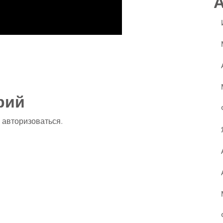
ssniki
авить
рий
о
авторизоваться
.