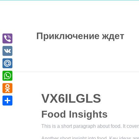
Перейти
к
содержимому
Приключение ждет
Viber
VK
Mail.Ru
WhatsApp
VX6ILGLS
Odnoklassniki
Отправить
Food Insights
This is a short paragraph about food. It cove
Another short insight into food. Key ideas ar