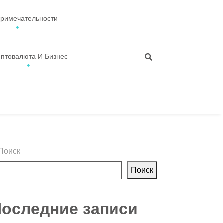
примечательности
иптовалюта И Бизнес
Поиск
Поиск
оследние записи