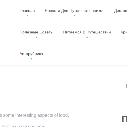
Главная
Новости Для Путешественников
Досто
Полезные Советы
Питаемся В Путешествии
Кр
Авторубрика
rs some interesting aspects of food.
П
e briefly discussed here.