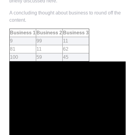
briefly discussed here.
A concluding thought about business to round off the
content.
Business 1
Business 2
Business 3
9
99
11
81
11
62
100
59
45