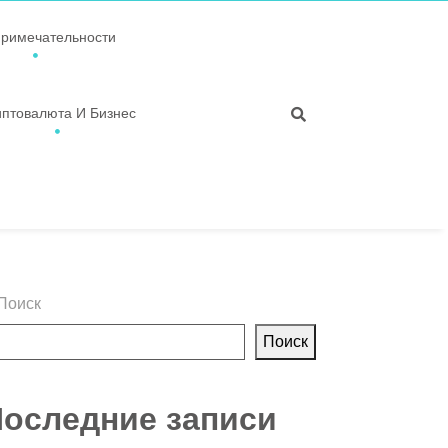
примечательности
иптовалюта И Бизнес
Поиск
Поиск
оследние записи