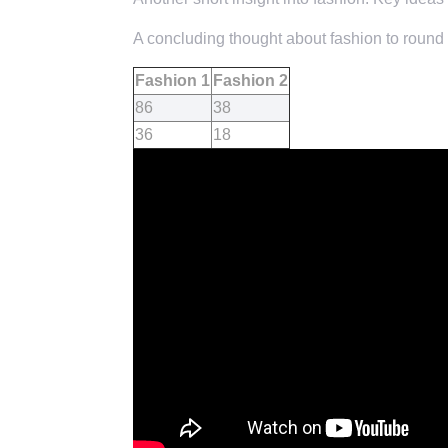
A concluding thought about fashion to round o
Fashion 1
Fashion 2
86
38
36
18