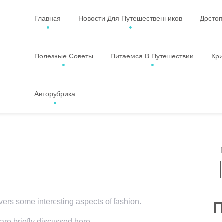
Главная
Новости Для Путешественников
Досто
Полезные Советы
Питаемся В Путешествии
Кр
Авторубрика
overs some interesting aspects of fashion.
П
 are briefly discussed here.