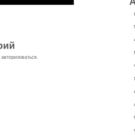
ssniki
авить
рий
о
авторизоваться
.