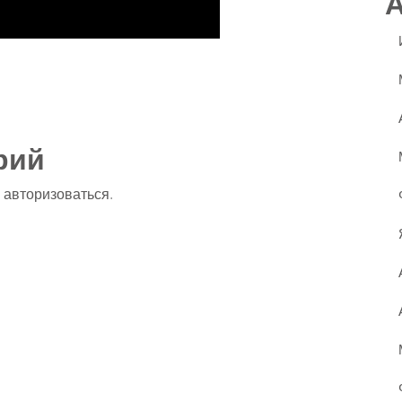
ssniki
авить
рий
о
авторизоваться
.