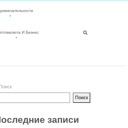
примечательности
иптовалюта И Бизнес
Поиск
Поиск
оследние записи