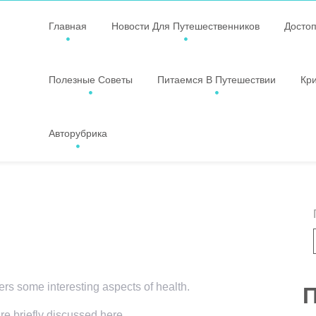
Главная
Новости Для Путешественников
Досто
Полезные Советы
Питаемся В Путешествии
Кр
Авторубрика
vers some interesting aspects of health.
П
re briefly discussed here.