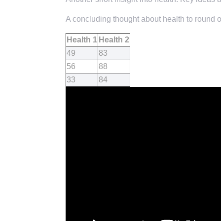
A concluding thought about health to round of
Health 1
Health 2
49
83
56
88
33
84