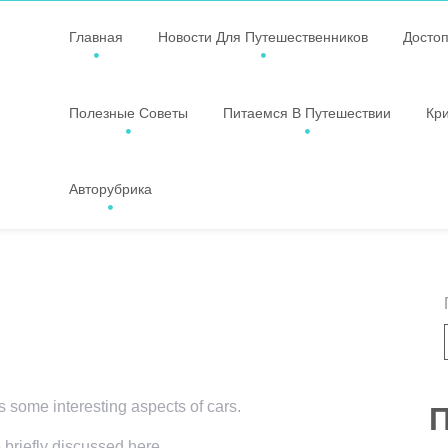
Главная
Новости Для Путешественников
Досто
Полезные Советы
Питаемся В Путешествии
Кр
Авторубрика
rs some interesting aspects of cars.
П
 briefly discussed here.