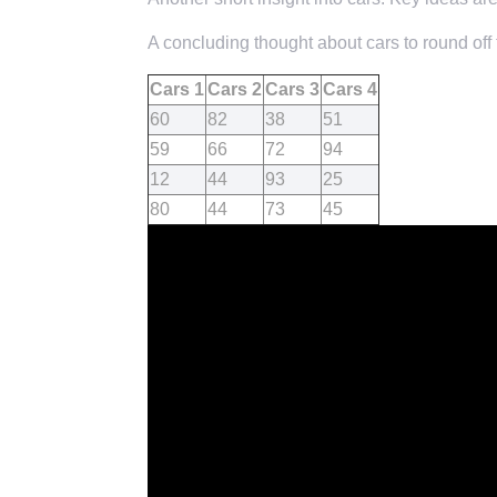
A concluding thought about cars to round off 
Cars 1
Cars 2
Cars 3
Cars 4
60
82
38
51
59
66
72
94
12
44
93
25
80
44
73
45