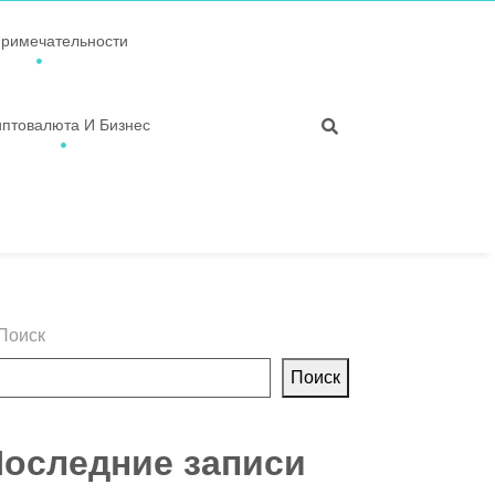
примечательности
иптовалюта И Бизнес
Поиск
Поиск
оследние записи