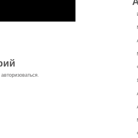
ssniki
авить
рий
о
авторизоваться
.