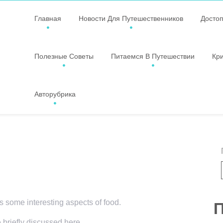
Главная
Новости Для Путешественников
Досто
Полезные Советы
Питаемся В Путешествии
Кр
Авторубрика
rs some interesting aspects of food.
П
e briefly discussed here.