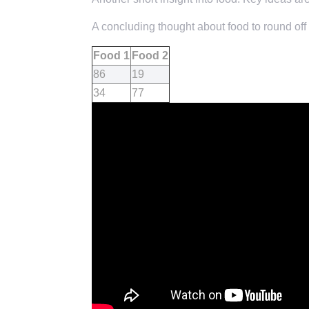
A concluding thought about food to round off 
Food 1
Food 2
86
19
34
77