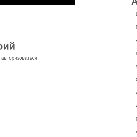
ssniki
авить
рий
о
авторизоваться
.