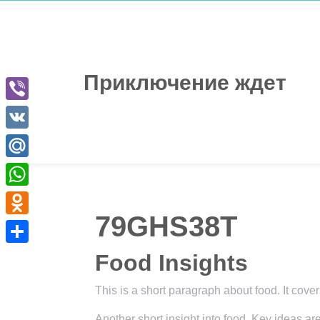
Перейти
к
содержимому
Приключение ждет
Viber
VK
Mail.Ru
WhatsApp
79GHS38T
Odnoklassniki
Отправить
Food Insights
This is a short paragraph about food. It cove
Another short insight into food. Key ideas ar