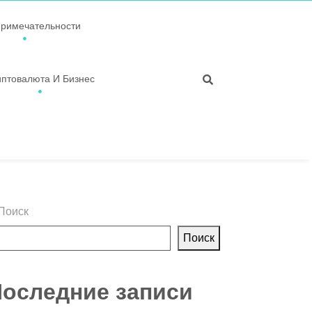
примечательности
иптовалюта И Бизнес
Поиск
Поиск
оследние записи