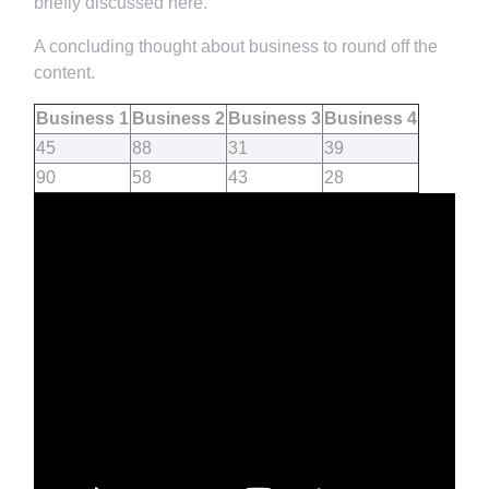
briefly discussed here.
A concluding thought about business to round off the
content.
Business 1
Business 2
Business 3
Business 4
45
88
31
39
90
58
43
28