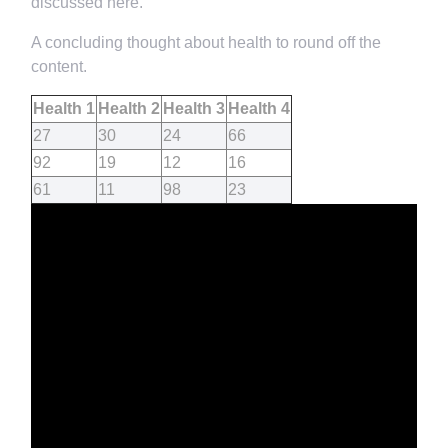
discussed here.
A concluding thought about health to round off the
content.
Health 1
Health 2
Health 3
Health 4
27
30
24
66
92
19
12
16
61
11
98
23