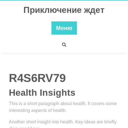
Перейти
Приключение ждет
к
содержимому
Меню
R4S6RV79
Health Insights
This is a short paragraph about health. It covers some
interesting aspects of health.
Another short insight into health. Key ideas are briefly