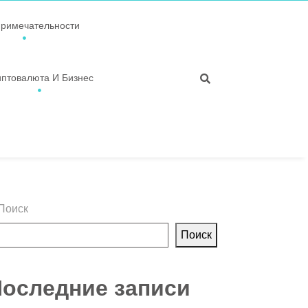
примечательности
иптовалюта И Бизнес
Поиск
Поиск
оследние записи