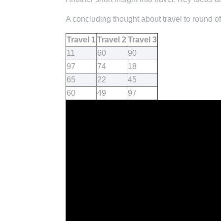
A concluding thought about travel to round of
Travel 1
Travel 2
Travel 3
11
60
90
97
74
18
65
22
45
60
49
97