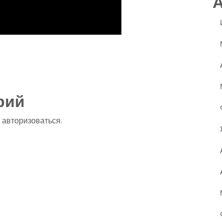
ssniki
авить
рий
о
авторизоваться
.