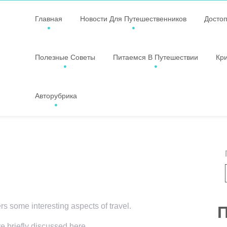
Главная
Новости Для Путешественников
Досто
Полезные Советы
Питаемся В Путешествии
Кр
Авторубрика
ers some interesting aspects of travel.
П
re briefly discussed here.