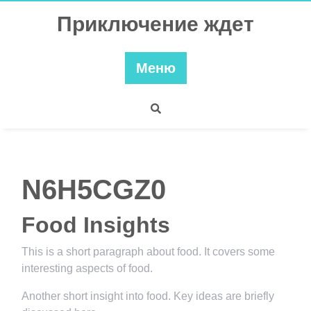
Перейти
Приключение ждет
к
содержимому
Меню
N6H5CGZ0
Food Insights
This is a short paragraph about food. It covers some
interesting aspects of food.
Another short insight into food. Key ideas are briefly