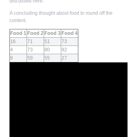
discussed here.
A concluding thought about food to round off the
content.
Food 1
Food 2
Food 3
Food 4
16
71
51
73
4
73
80
92
9
59
55
27