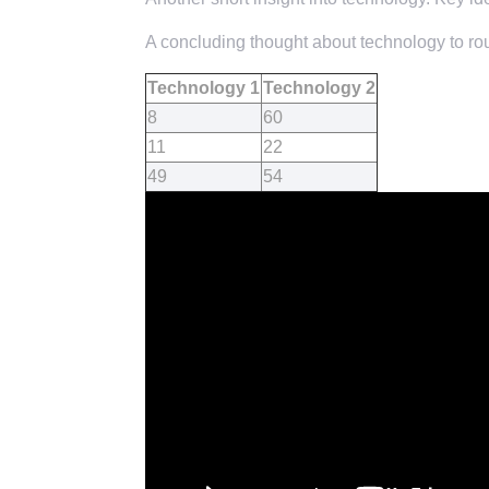
A concluding thought about technology to rou
Technology 1
Technology 2
8
60
11
22
49
54