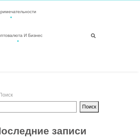
примечательности
иптовалюта И Бизнес
Поиск
Поиск
оследние записи