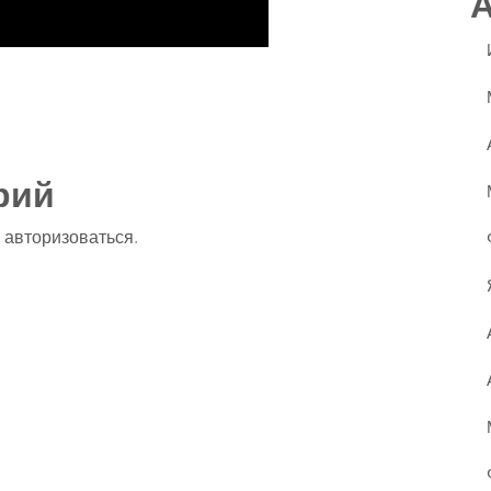
ssniki
авить
рий
о
авторизоваться
.