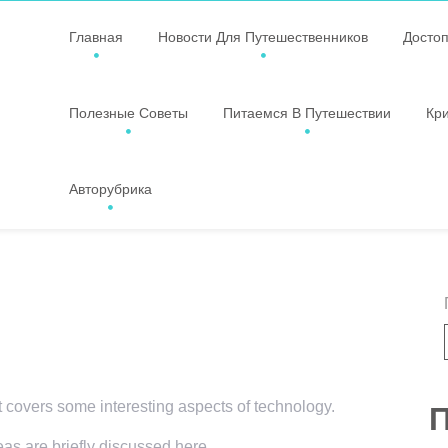
Главная
Новости Для Путешественников
Досто
Полезные Советы
Питаемся В Путешествии
Кр
Авторубрика
t covers some interesting aspects of technology.
П
eas are briefly discussed here.