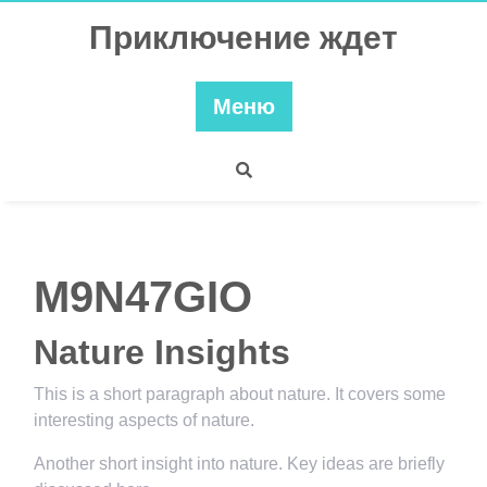
Перейти
Приключение ждет
к
содержимому
Меню
M9N47GIO
Nature Insights
This is a short paragraph about nature. It covers some
interesting aspects of nature.
Another short insight into nature. Key ideas are briefly