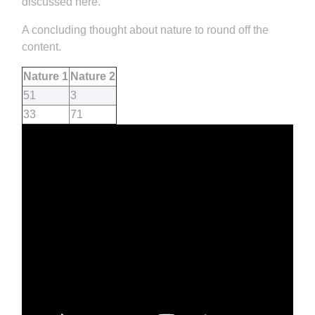
discussed here.
A concluding thought about nature to round off the
content.
Nature 1
Nature 2
51
3
33
71