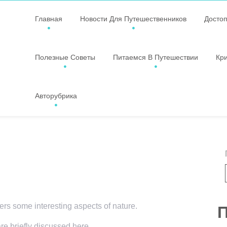
Главная
Новости Для Путешественников
Досто
Полезные Советы
Питаемся В Путешествии
Кр
Авторубрика
vers some interesting aspects of nature.
П
are briefly discussed here.