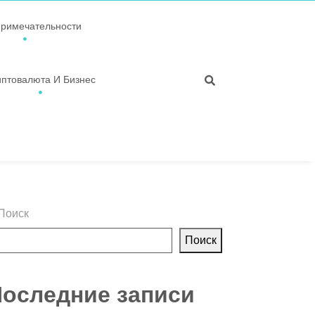
примечательности
иптовалюта И Бизнес
Поиск
Поиск
оследние записи