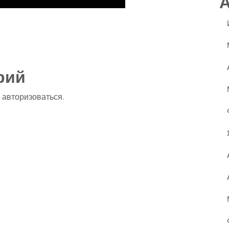
ssniki
авить
рий
о
авторизоваться
.