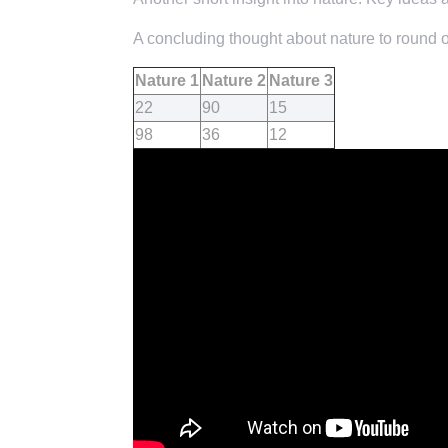
A concluding thought about nature to round of
Nature 1
Nature 2
Nature 3
22
90
15
98
36
12