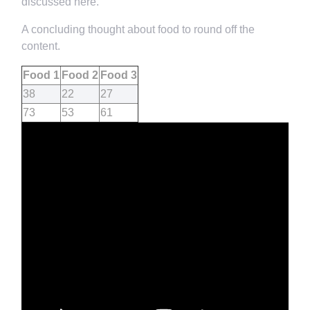
discussed here.
A concluding thought about food to round off the
content.
Food 1
Food 2
Food 3
38
22
27
73
53
61