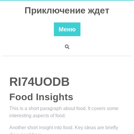
Перейти
Приключение ждет
к
содержимому
Меню
RI74UODB
Food Insights
This is a short paragraph about food. It covers some
interesting aspects of food.
Another short insight into food. Key ideas are briefly