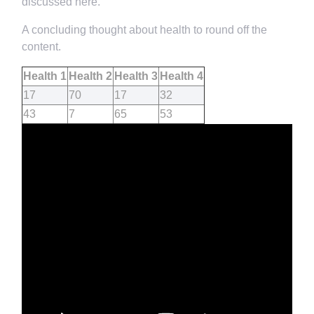
discussed here.
A concluding thought about health to round off the
content.
Health 1
Health 2
Health 3
Health 4
17
70
17
32
43
7
65
53