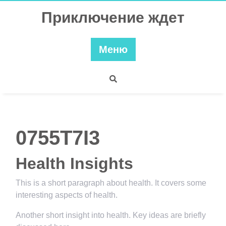
Перейти
Приключение ждет
к
содержимому
Меню
0755T7I3
Health Insights
This is a short paragraph about health. It covers some
interesting aspects of health.
Another short insight into health. Key ideas are briefly