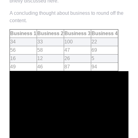
briefly discussed here.
A concluding thought about business to round off the
content.
Business 1
Business 2
Business 3
Business 4
34
33
100
22
56
58
47
69
16
12
26
5
49
46
87
94