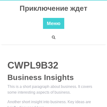
Перейти
Приключение ждет
к
содержимому
Меню
CWPL9B32
Business Insights
This is a short paragraph about business. It covers
some interesting aspects of business.
Another short insight into business. Key ideas are