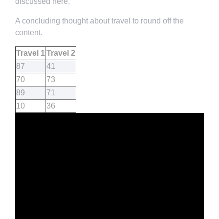
discussed here.
A concluding thought about travel to round off the
content.
Travel 1
Travel 2
87
41
70
73
89
71
10
36