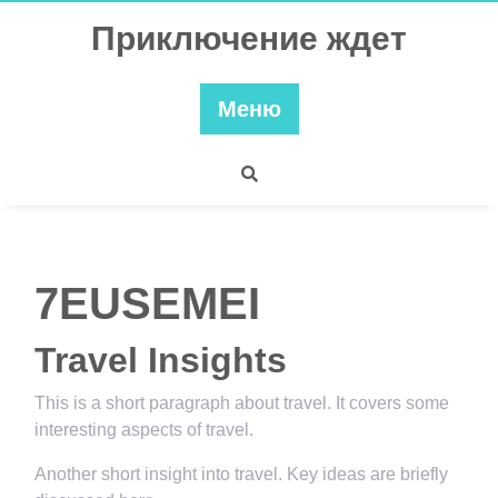
Перейти
Приключение ждет
к
содержимому
Меню
7EUSEMEI
Travel Insights
This is a short paragraph about travel. It covers some
interesting aspects of travel.
Another short insight into travel. Key ideas are briefly