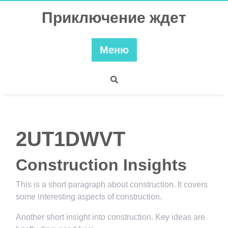
Перейти
Приключение ждет
к
содержимому
Меню
2UT1DWVT
Construction Insights
This is a short paragraph about construction. It covers
some interesting aspects of construction.
Another short insight into construction. Key ideas are