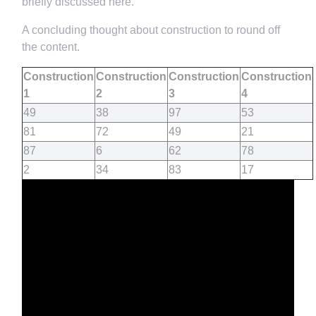
briefly discussed here.
A concluding thought about construction to round off
the content.
Construction
Construction
Construction
Construction
1
2
3
4
49
38
97
53
81
72
49
21
87
6
62
78
2
34
83
17