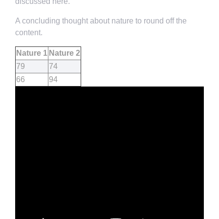
discussed here.
A concluding thought about nature to round off the
content.
Nature 1
Nature 2
79
74
66
94