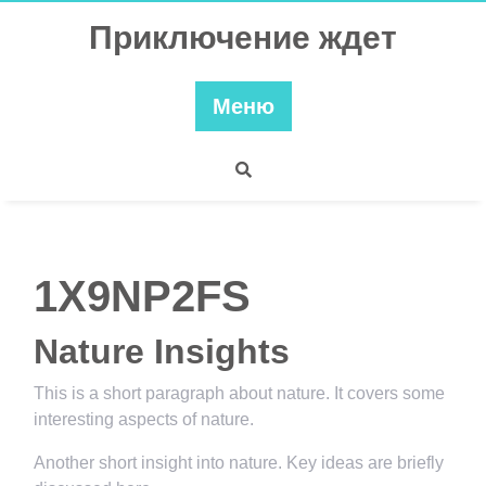
Перейти
Приключение ждет
к
содержимому
Меню
1X9NP2FS
Nature Insights
This is a short paragraph about nature. It covers some
interesting aspects of nature.
Another short insight into nature. Key ideas are briefly