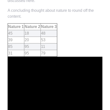
discussed here.
A concluding thought about nature to round off the
content.
Nature 1
Nature 2
Nature 3
45
18
48
39
20
53
85
95
11
31
95
79