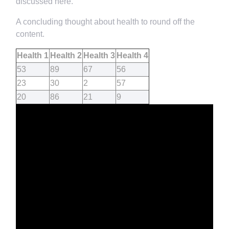
discussed here.
A concluding thought about health to round off the
content.
Health 1
Health 2
Health 3
Health 4
53
89
67
56
23
30
2
57
20
86
21
9