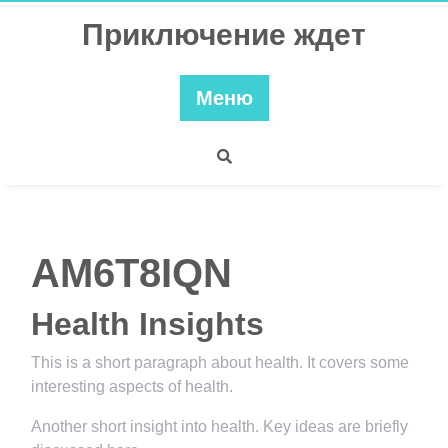
Перейти
Приключение ждет
к
содержимому
Меню
AM6T8IQN
Health Insights
This is a short paragraph about health. It covers some
interesting aspects of health.
Another short insight into health. Key ideas are briefly