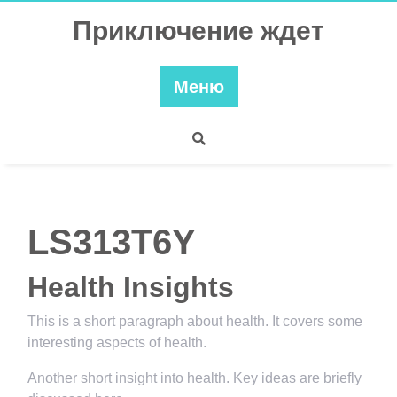
Перейти
Приключение ждет
к
содержимому
Меню
LS313T6Y
Health Insights
This is a short paragraph about health. It covers some
interesting aspects of health.
Another short insight into health. Key ideas are briefly