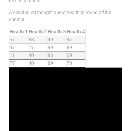
discussed here.
A concluding thought about health to round off the
content.
Health 1
Health 2
Health 3
Health 4
57
88
49
97
47
77
89
89
11
40
83
50
77
40
89
78