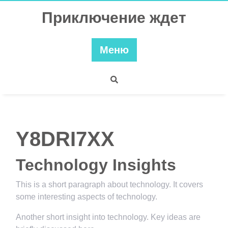
Перейти
Приключение ждет
к
содержимому
Меню
Y8DRI7XX
Technology Insights
This is a short paragraph about technology. It covers
some interesting aspects of technology.
Another short insight into technology. Key ideas are