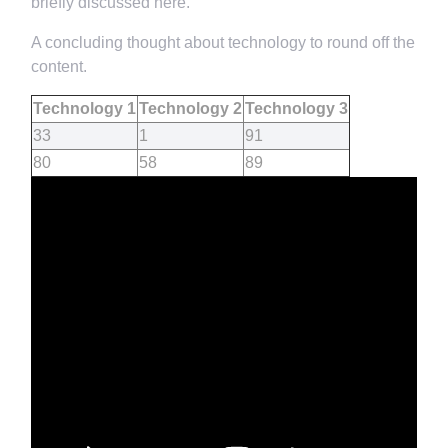
briefly discussed here.
A concluding thought about technology to round off the
content.
Technology 1
Technology 2
Technology 3
33
1
91
80
58
89