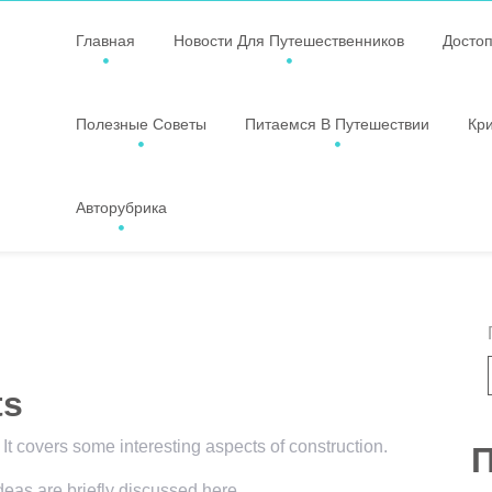
Главная
Новости Для Путешественников
Досто
Полезные Советы
Питаемся В Путешествии
Кр
Авторубрика
ts
 It covers some interesting aspects of construction.
П
ideas are briefly discussed here.