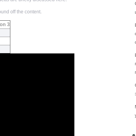
und off the content.
on 3