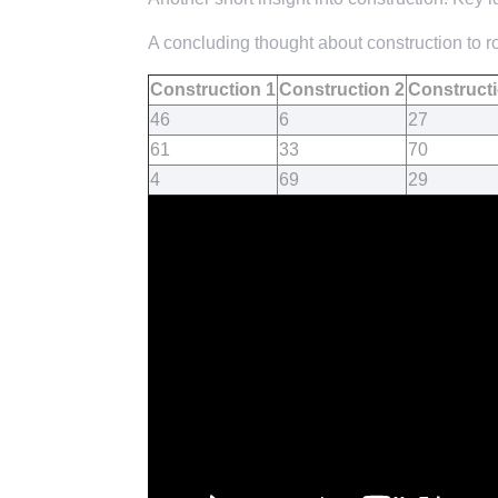
A concluding thought about construction to ro
Construction 1
Construction 2
Constructi
46
6
27
61
33
70
4
69
29