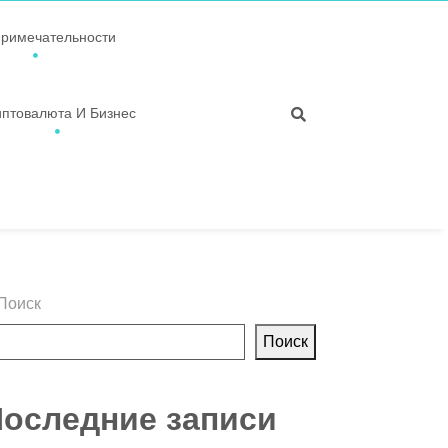
примечательности
иптовалюта И Бизнес
Поиск
Поиск
оследние записи