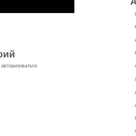
ssniki
авить
рий
о
авторизоваться
.