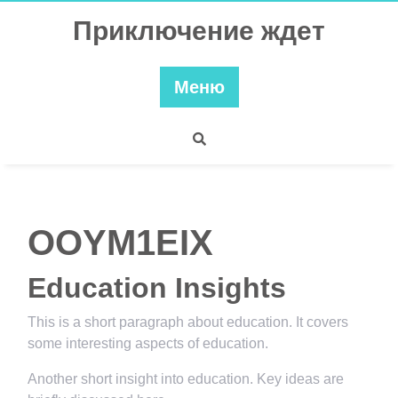
Перейти
Приключение ждет
к
содержимому
Меню
OOYM1EIX
Education Insights
This is a short paragraph about education. It covers
some interesting aspects of education.
Another short insight into education. Key ideas are