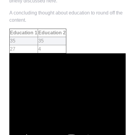
briefly discussed here.
A concluding thought about education to round off the
content.
Education 1
Education 2
35
35
27
4