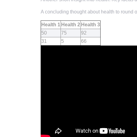
A concluding thought about health to round of
Health 1
Health 2
Health 3
50
75
92
31
5
66