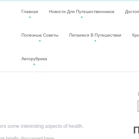
Главная
Новости Для Путешественников
Досто
Полезные Советы
Питаемся В Путешествии
Кр
Авторубрика
vers some interesting aspects of health.
П
re briefly discussed here.