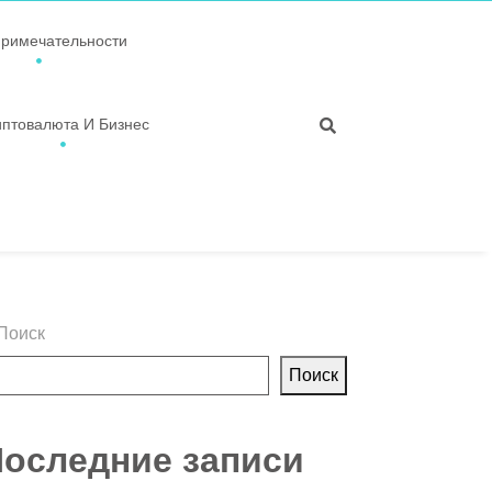
примечательности
иптовалюта И Бизнес
Поиск
Поиск
оследние записи