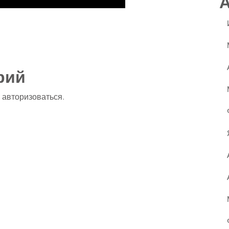
ssniki
авить
рий
о
авторизоваться
.