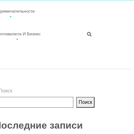
примечательности
иптовалюта И Бизнес
Поиск
Поиск
оследние записи