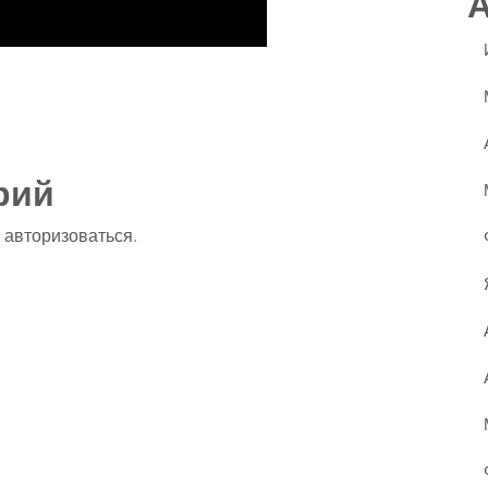
ssniki
авить
рий
о
авторизоваться
.