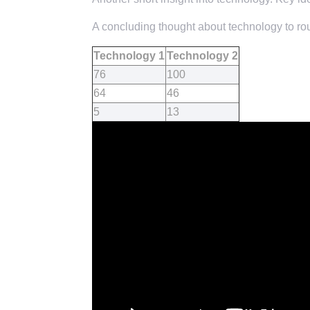
A concluding thought about technology to rou
Technology 1
Technology 2
76
100
64
46
5
13