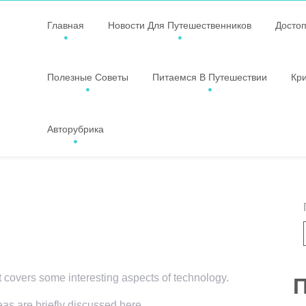
Главная
Новости Для Путешественников
Досто
Полезные Советы
Питаемся В Путешествии
Кр
Авторубрика
t covers some interesting aspects of technology.
П
eas are briefly discussed here.