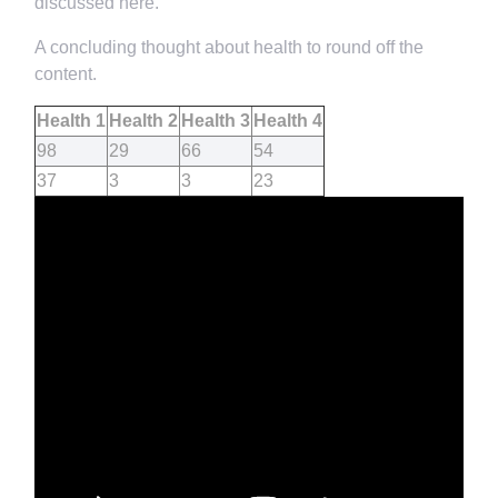
discussed here.
A concluding thought about health to round off the
content.
Health 1
Health 2
Health 3
Health 4
98
29
66
54
37
3
3
23