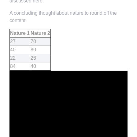
discussed here.
A concluding thought about nature to round off the
content.
Nature 1
Nature 2
27
70
40
80
22
26
84
40