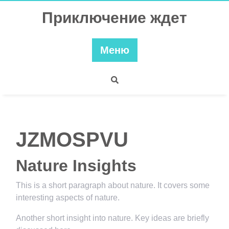
Перейти
Приключение ждет
к
содержимому
Меню
JZMOSPVU
Nature Insights
This is a short paragraph about nature. It covers some
interesting aspects of nature.
Another short insight into nature. Key ideas are briefly