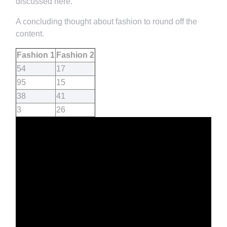
discussed here.
A concluding thought about fashion to round off the
content.
Fashion 1
Fashion 2
54
17
95
15
38
41
3
26