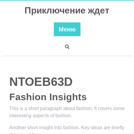
Перейти
Приключение ждет
к
содержимому
Меню
NTOEB63D
Fashion Insights
This is a short paragraph about fashion. It covers some
interesting aspects of fashion.
Another short insight into fashion. Key ideas are briefly