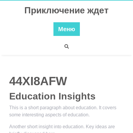
Перейти
Приключение ждет
к
содержимому
Меню
44XI8AFW
Education Insights
This is a short paragraph about education. It covers
some interesting aspects of education.
Another short insight into education. Key ideas are