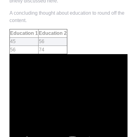
briefly discussed here.
A concluding thought about education to round off the
content.
Education 1
Education 2
45
56
56
74