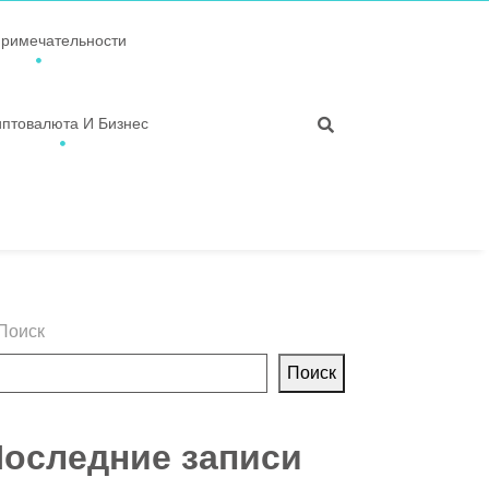
примечательности
иптовалюта И Бизнес
Поиск
Поиск
оследние записи