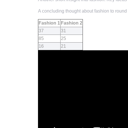
A concluding thought about fashion to round o
Fashion 1
Fashion 2
37
31
85
25
16
21