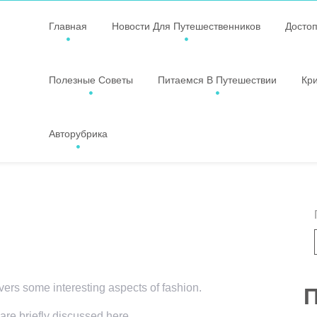
Главная
Новости Для Путешественников
Досто
Полезные Советы
Питаемся В Путешествии
Кр
Авторубрика
overs some interesting aspects of fashion.
П
 are briefly discussed here.