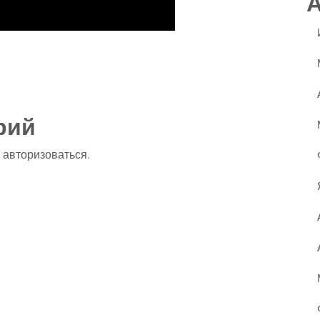
ssniki
авить
рий
о
авторизоваться
.