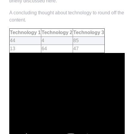
briefly discussed here.
A concluding thought about technology to round off the
content.
Technology 1
Technology 2
Technology 3
44
4
85
13
64
47