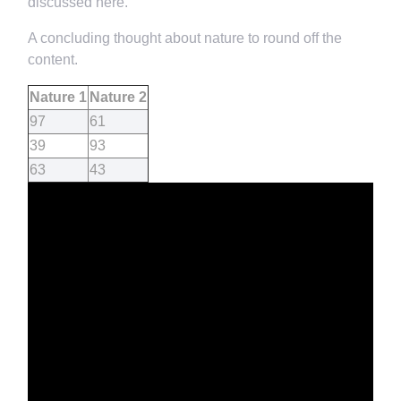
discussed here.
A concluding thought about nature to round off the
content.
Nature 1
Nature 2
97
61
39
93
63
43