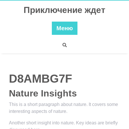
Перейти
Приключение ждет
к
содержимому
Меню
D8AMBG7F
Nature Insights
This is a short paragraph about nature. It covers some
interesting aspects of nature.
Another short insight into nature. Key ideas are briefly