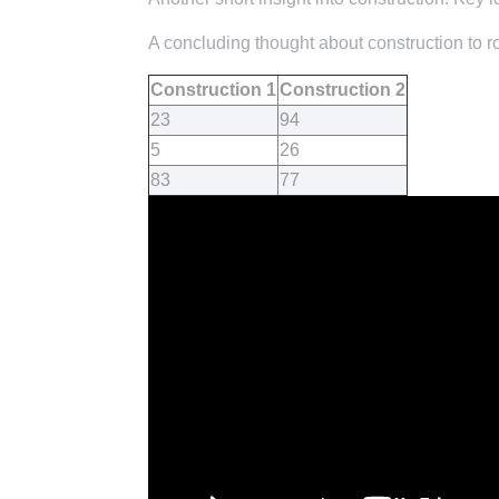
A concluding thought about construction to ro
Construction 1
Construction 2
23
94
5
26
83
77