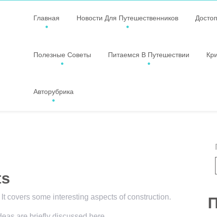
Главная
Новости Для Путешественников
Досто
Полезные Советы
Питаемся В Путешествии
Кр
Авторубрика
ts
 It covers some interesting aspects of construction.
П
ideas are briefly discussed here.