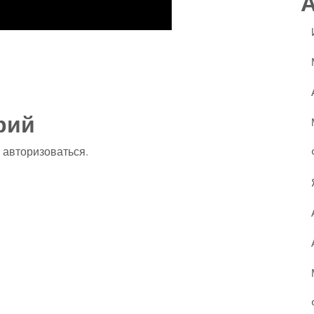
ssniki
авить
рий
о
авторизоваться
.