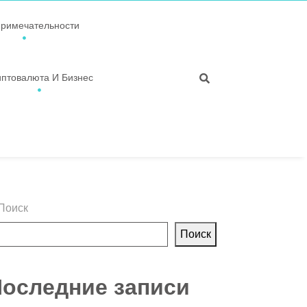
примечательности
иптовалюта И Бизнес
Поиск
Поиск
оследние записи