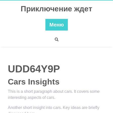
Перейти
Приключение ждет
к
содержимому
Меню
UDD64Y9P
Cars Insights
This is a short paragraph about cars. It covers some
interesting aspects of cars.
Another short insight into cars. Key ideas are briefly