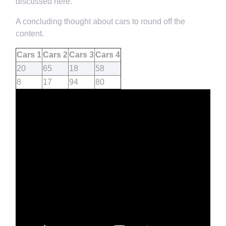
discussed here.
A concluding thought about cars to round off the
content.
Cars 1
Cars 2
Cars 3
Cars 4
20
65
18
58
8
17
94
80